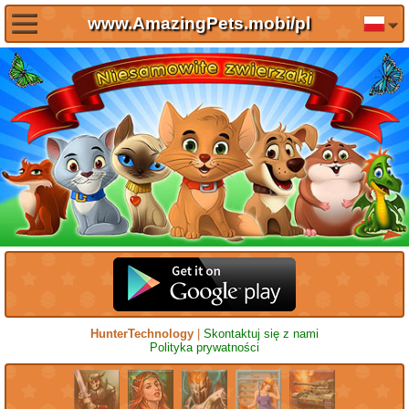
www.AmazingPets.mobi/pl
HunterTechnology
|
Skontaktuj się z nami
Polityka prywatności